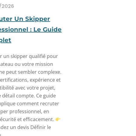
/2026
uter Un Skipper
essionnel : Le Guide
let
r un skipper qualifié pour
bateau ou votre mission
me peut sembler complexe.
ertifications, expérience et
bilité avec votre projet,
 détail compte. Ce guide
xplique comment recruter
pper professionnel, en
sécurité et efficacement.
ez un devis Définir le
...