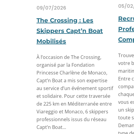
05/02
09/07/2026
Recr
The Crossing : Les
Prof
Skippers Capt’n Boat
Comp
Mobilisés
Trouve
À l’occasion de The Crossing,
votre 
organisé par la Fondation
mariti
Princesse Charlène de Monaco,
Entre c
Capt’n Boat a mis son expertise
compati
au service d’un événement sportif
chaque
et solidaire. Pour cette traversée
vous e
de 225 km en Méditerranée entre
un ski
Viareggio et Monaco, 6 skippers
toute 
professionnels issus du réseau
Demand
Capt’n Boat...
type de