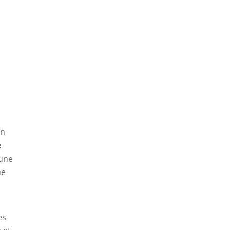
on
e
 une
ne
es