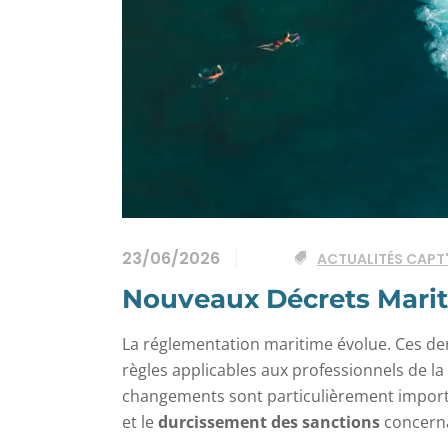
23/06/2026
ACTUALITÉS CAPT
Nouveaux Décrets Marit
La réglementation maritime évolue. Ces der
règles applicables aux professionnels de la
changements sont particulièrement importan
et le
durcissement des sanctions
concernan