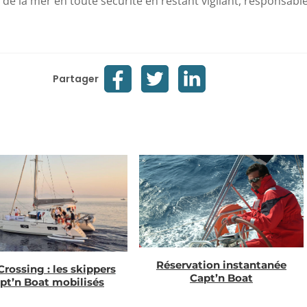
r de la mer en toute sécurité en restant vigilant, responsable
Partager
Réservation instantanée
Crossing : les skippers
Capt’n Boat
pt’n Boat mobilisés