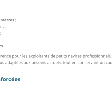
 mètres
;
nt :
;
rs
.
ence pour les exploitants de petits navires professionnels,
plus adaptées aux besoins actuels, tout en conservant un ca
nforcées