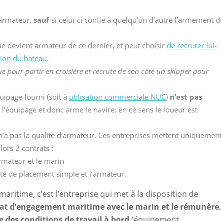
 armateur,
sauf
si celui-ci confie à quelqu’un d’autre l’armement 
ue devient armateur de ce dernier, et peut choisir
de recruter lui-
ion du bateau.
pour partir en croisière et recrute de son côté un skipper pour
uipage fourni (soit à
utilisation commerciale NUC
)
n’est pas
it l’équipage et donc arme le navire; en ce sens le loueur est
’a pas la qualité d’armateur. Ces entreprises mettent uniquemen
lors 2 contrats :
rmateur et le marin
été de placement simple et l’armateur.
maritime, c’est l’entreprise qui met à la disposition de
rat d’engagement maritime avec le marin et le rémunère
 des conditions de travail à bord
(équipement,