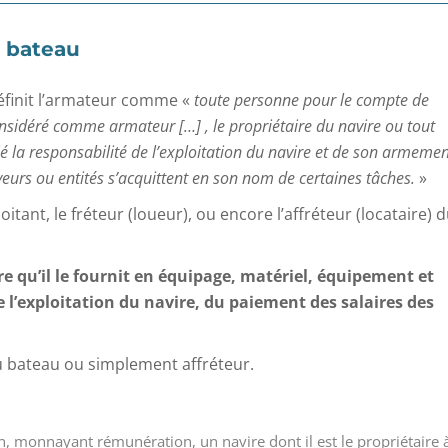
e bateau
définit l’armateur comme «
toute personne pour le compte de
nsidéré comme armateur […] , le propriétaire du navire ou tout
é la responsabilité de l’exploitation du navire et de son armemen
rs ou entités s’acquittent en son nom de certaines tâches.
»
oitant, le fréteur (loueur), ou encore l’affréteur (locataire) 
ire qu’il le fournit en équipage, matériel, équipement et
de l’exploitation du navire, du paiement des salaires des
u bateau ou simplement affréteur.
ion, monnayant rémunération, un navire dont il est le propriétaire 