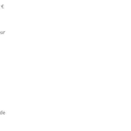
 €
our
 de