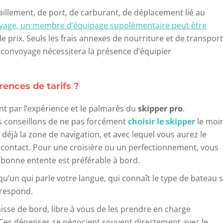
itaillement, de port, de carburant, de déplacement lié au
yage, un membre d’équipage supplémentaire peut être
de prix. Seuls les frais annexes de nourriture et de transport
e convoyage nécessitera la présence d’équipier
rences de tarifs ?
nt par l’expérience et le palmarès du
skipper pro
.
us conseillons de ne pas forcément
choisir le skipper
le moi
 déjà la zone de navigation, et avec lequel vous aurez le
 contact. Pour une croisière ou un perfectionnement, vous
bonne entente est préférable à bord.
qu’un qui parle votre langue, qui connaît le type de bateau 
rrespond.
isse de bord, libre à vous de les prendre en charge
Ces dépenses se négocient souvent directement avec le